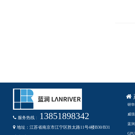
研华
13851898342
威强
服务热线 :
蓝涧
地址：江苏省南京市江宁区胜太路11号4楼B30/B31
GP