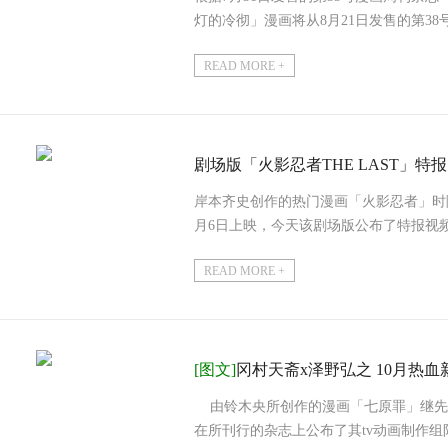
灯的冷彻」漫画将从8月21日发售的第3
将来会恢复成周...
READ MORE +
剧场版「火影忍者THE LAST」特报
岸本齐史创作的热门漫画「火影忍者」时隔
月6日上映，今天该剧场版公布了特报视
图观看。在特报视频中...
READ MORE +
[图文]
冈村天斋x泽野弘之 10月热血
由铃木央所创作的漫画「七原罪」继先前的
在所刊行的杂志上公布了其tv动画制作