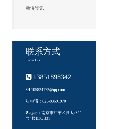
动漫资讯
联系方式
Contact us
13851898342
105824172@qq.com
电话：025-83691970
地址：南京市江宁区胜太路11
号4楼B30/B31