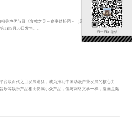
的相关声优节目《食戟之灵～食事处松冈～（原名：食戟のソーマ
卷9月30日发售。...
扫一扫加微信
平台取而代之且发展迅猛，成为推动中国动漫产业发展的核心力
音乐等娱乐产品相比仍属小众产品，但与网络文学一样，漫画是诞