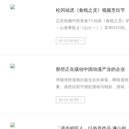
松冈祯丞《食戟之灵》视频烹饪节
正在热播中的美食TV动画《食戟之灵》
～お食事処まつおか～）》宣布DVD化。第1
READ MORE +
那些正在撬动中国动漫产业的企业
伴随传统漫画出版业走向衰落，网络漫画
量。虽然目前中国的漫画与电影、游戏、
生IP的源头，具有很大...
READ MORE +
「进击的巨人」以外首作品 谏山创