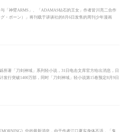
「神臂ARMS」、「ADAMAS钻石的王女」作者皆川亮二合作
ザ・キリング・ポーン）」将刊载于讲谈社的8月6日发售的周刊少年漫画
砾所著「刀剑神域」系列轻小说，31日电击文库官方给出消息，日
计发行突破1400万部，同时「刀剑神域」轻小说第15卷预定8月9日
《MORNING》中的最新消息，由于作者江口夏实身体不适，「鬼