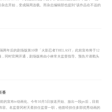
8号杂志开始，变成隔周连载。而杂志编辑部也提到“该作品在不远的
两年后的剧场版第10弹「火影忍者THELAST」此前宣布将于12
频，同时官网开通，剧场版将由小林常夫监督指导。预告片请戳头
新番
宣布tv动画化、今年10月5日放送开始、放出一段pv后，目前
组阵容。名监督冈村天斋担任监督一职，他曾经担任多部优秀动画的